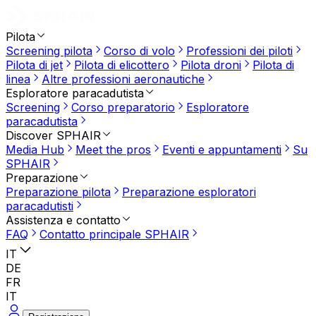
Pilota
Screening pilota
Corso di volo
Professioni dei piloti
Pilota di jet
Pilota di elicottero
Pilota droni
Pilota di
linea
Altre professioni aeronautiche
Esploratore paracadutista
Screening
Corso preparatorio
Esploratore
paracadutista
Discover SPHAIR
Media Hub
Meet the pros
Eventi e appuntamenti
Su
SPHAIR
Preparazione
Preparazione pilota
Preparazione esploratori
paracadutisti
Assistenza e contatto
FAQ
Contatto principale SPHAIR
IT
DE
FR
IT