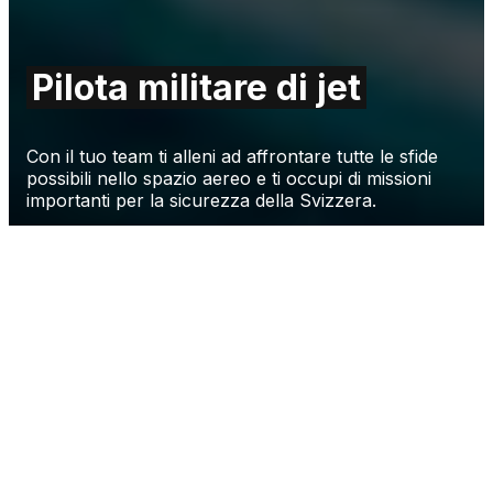
Pilota militare di jet
Con il tuo team ti alleni ad affrontare tutte le sfide
possibili nello spazio aereo e ti occupi di missioni
importanti per la sicurezza della Svizzera.
Registrazione
Compiti e responsabilità
Nell’Air Policing (servizio di polizia aerea) controlli i
velivoli di altri Paesi che sono stati annunciati, aiuti
gli aerei civili privi di contatto radio ad atterrare o
ispezioni i propulsori dopo un «bird strike» – il tutto