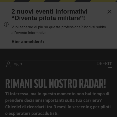
2 nuovi eventi informativi
“Diventa pilota militare”!
There was an error loading the page.
Vuoi saperne di più su questa professione? Iscriviti subito
all'evento informativo!
Hier anmelden!
DE
FR
IT
Login
RIMANI SUL NOSTRO RADAR!
Ti interessa, ma in questo momento non hai tempo di
prendere decisioni importanti sulla tua carriera?
Chiedici di ricordarti tra 3 mesi lo screening per piloti
o esploratori paracadutisti.