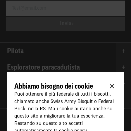
Invia
Pilota
Esploratore paracadutista
Pilota di jet
Pilota di elicottero
Discover SPHAIR
Abbiamo bisogno dei cookie
Pilota di droni
Screening
Pilota di linea
Corso preparatorio
Puoi ottenere il più federale di tutti i biscotti,
Assistenza e contatto
Altre professioni aeronautiche
Esploratore paracadutista
chiamato anche Swiss Army Bisquit o Federal
Media Hub
Brick, nella RS. Ma i cookie aiutano anche su
Meet the pros
questo sito a migliorare la tua esperienza.
Eventi e appuntamenti
Contatto principale SPHAIR
Restando su questo sito accetti
Informazioni per le donne
FAQ