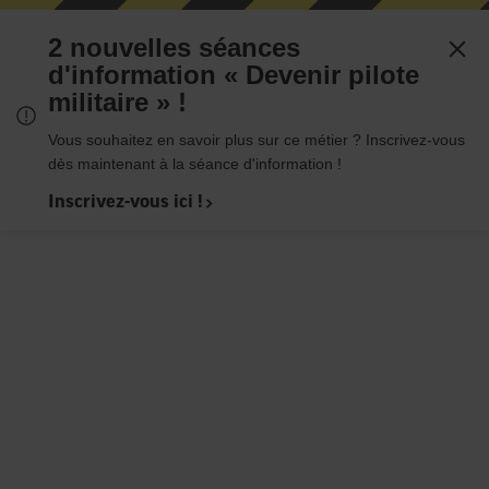
2 nouvelles séances
d'information « Devenir pilote
militaire » !
1. Pilote de jet
2. Pilote d’hélicoptère
3. Pilote de drones
4. Pilote de l
Vous souhaitez en savoir plus sur ce métier ? Inscrivez-vous
dès maintenant à la séance d'information !
Inscrivez-vous ici !