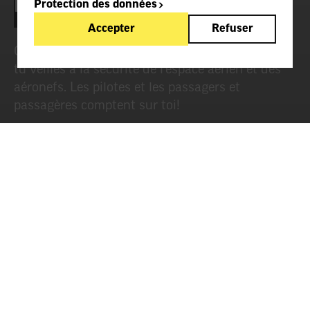
Protection des données
Accepter
Refuser
Chez Skyguide ou dans des services techniques,
tu veilles à la sécurité de l’espace aérien et des
aéronefs. Les pilotes et les passagers et
passagères comptent sur toi!
TÂCHES ET RESPONSABILITÉS /
AUTRES PROFESSIONS DE
L’AVIATION